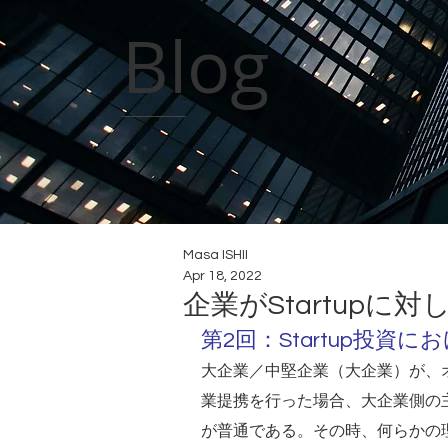
Blog
Masa ISHII
Apr 18, 2022
企業がStartupに
第2回：Startup投資
大企業／中堅企業（大企業）が、オー
業提携を行った場合、大企業側の
が普通である。その時、何らかの