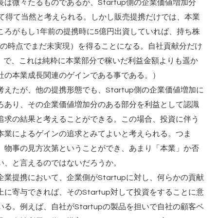
は微々たるものであるが、Startup側の企業価値増加分
して得て当然と考えられる。しかし販売提携だけでは、本業
ころがもし1年前の提携時に5億円出資していれば、持ち株
（この時点でまだ未実現）を得ることになる。自社貢献分だけ
ン）で、これは純粋に本業部分で稼いだ利益金額よりも遥か
社の本業成長関連のゲインである事である。）
えたが、他の提携形態でも、Startup側の企業価値増加に
ろあり、その企業価値増加分のある部分を利益として認識
追求の結果と考えることができる。この場合、投資に伴う
本業によるゲインの追求とみてよいと考えられる。つま
、物事の見方次第ということができ、あまり「本業」か否
い、と言えるのではないだろうか。
業提携において、企業側がStartupに対し、何らかの貢献
に寄与できれば、そのStartup対して投資をすることに意
る。例えば、自社がStartupの製品を担いで自社の顧客ベ