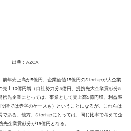
出典：AZCA
年売上高が5億円、企業価値15億円のStartupが大企業
売上10億円増（自社努力分5億円、提携先大企業貢献分5
提携先企業にとっては、事業として売上高5億円増、利益率
初期段階では赤字のケースも）ということになるが、これらは
である。他方、Startupにとっては、同じ比率で考えて企
携先企業貢献分が15億円となる。