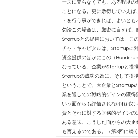
ースに売らなくても、ある程度の
ことになる。更に敷衍していえば、
トを行う事ができれば、よいとも
勿論この場合は、厳密に言えば、
Startupとの提携においては
チャ・キャピタルは、Startu
資金提供のほかにこの（Hands-o
なっている。企業がStartup
Startupの成功の為に、そし
ということで、大企業とStart
業を通しての戦略的ゲインの獲得狙
いう面からも評価されなければなら
資とそれに対する財務的ゲインの追
ある意味、こうした面からの大企
も言えるのである。（第3回に続