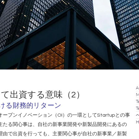
A
対して出資する意味（2）
M
T
における財務的リターン
T
プンイノベーション（OI）の一環としてStartupとの事
H
主たる関心事は、自社の新事業開発や新製品開発にあるの
理由で出資を行っても、主要関心事が自社の新事業／新製