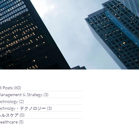
ll Posts
(80)
80 posts
anagement & Strategy
(3)
3 posts
echnology
(2)
2 posts
echnolgy・テクノロジー
(3)
3 posts
ヘルスケア
(0)
0 posts
ealthcare
(5)
5 posts