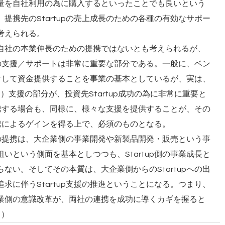
量を自社利用の為に購入するといったことでも良いという
提携先のStartupの売上成長のための各種の有効なサポー
考えられる。
自社の本業伸長のための提携ではないとも考えられるが、
、この支援／サポートは非常に重要な部分である。一般に、ベン
pに対して資金提供することを事業の基本としているが、実は、
n）支援の部分が、投資先Startup成功の為に非常に重要と
と提携する場合も、同様に、様々な支援を提供することが、その
て提携によるゲインを得る上で、必須のものとなる。
upの提携は、大企業側の事業開発や新製品開発・販売という事
いという側面を基本としつつも、Startup側の事業成長と
ない。そしてその本質は、大企業側からのStartupへの出
求に伴うStartup支援の推進ということになる。つまり、
業側の意識改革が、両社の連携を成功に導くカギを握ると
く）