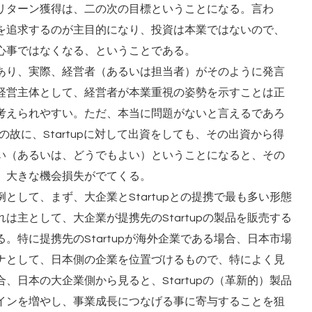
リターン獲得は、二の次の目標ということになる。言わ
を追求するのが主目的になり、投資は本業ではないので、
心事ではなくなる、ということである。
あり、実際、経営者（あるいは担当者）がそのように発言
経営主体として、経営者が本業重視の姿勢を示すことは正
考えられやすい。ただ、本当に問題がないと言えるであろ
の故に、Startupに対して出資をしても、その出資から得
い（あるいは、どうでもよい）ということになると、その
、大きな機会損失がでてくる。
として、まず、大企業とStartupとの提携で最も多い形態
は主として、大企業が提携先のStartupの製品を販売する
。特に提携先のStartupが海外企業である場合、日本市場
ナとして、日本側の企業を位置づけるもので、特によく見
、日本の大企業側から見ると、Startupの（革新的）製品
インを増やし、事業成長につなげる事に寄与することを狙