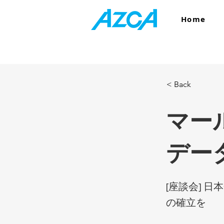
Home
< Back
マー
データ
[座談会] 
の確立を