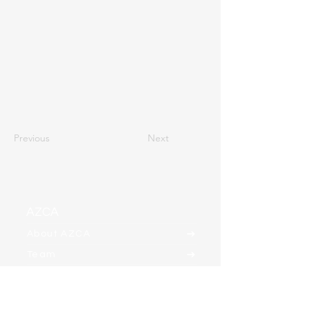
Previous
Next
AZCA
About AZCA
Team
Clients
Contact