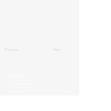
Previous
Next
AZCA
About AZCA
Team
Clients
Contact