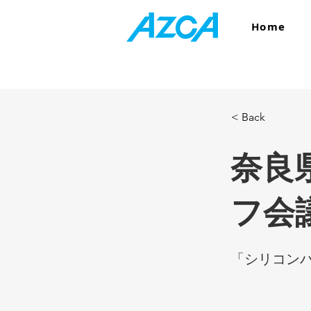
Home
< Back
奈良
フ会
「シリコン