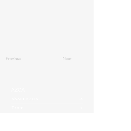
Previous
Next
AZCA
About AZCA
Team
Clients
Contact