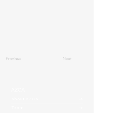
Previous
Next
AZCA
About AZCA
Team
Clients
Contact