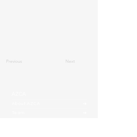
Previous
Next
AZCA
About AZCA
Team
Clients
Contact