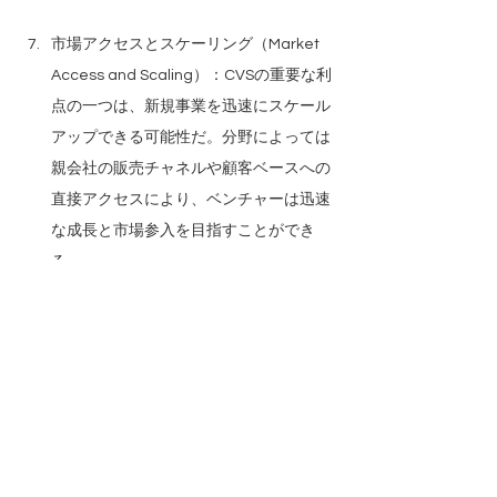
市場アクセスとスケーリング（Market 
Access and Scaling）：CVSの重要な利
点の一つは、新規事業を迅速にスケール
アップできる可能性だ。分野によっては
親会社の販売チャネルや顧客ベースへの
直接アクセスにより、ベンチャーは迅速
な成長と市場参入を目指すことができ
る。
これまでの説明で分かる
ように、コーポレー
ト・ベンチャースタジオは、
スタートアップ
の起業家精神と大企業の豊富なリソースの間
の橋渡しをし、企業の新規事業を迅速に成長
の軌道に乗せる
役割を果たすことができる。
CVCにおカネは入れたものの、新規事業の創