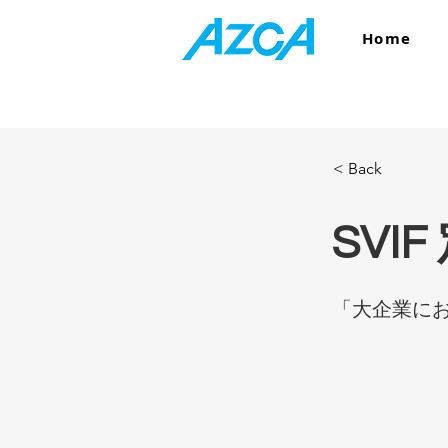
Home
< Back
SVI
「大企業に